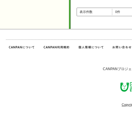
表示件数
0件
CANPANプロジ
Copyri