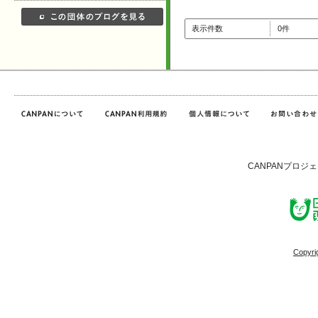
表示件数
0件
CANPANプロジ
Copyri