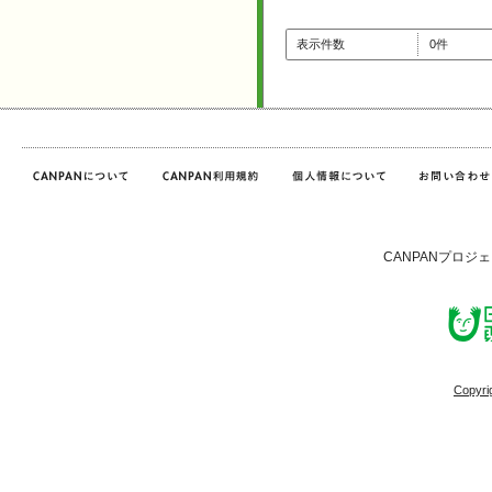
表示件数
0件
CANPANプロジ
Copyri