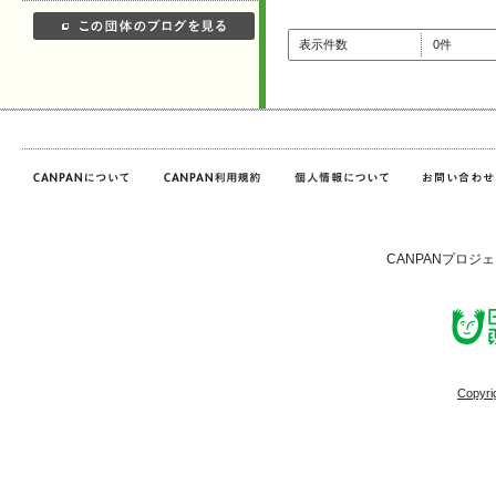
表示件数
0件
CANPANプロジ
Copyri