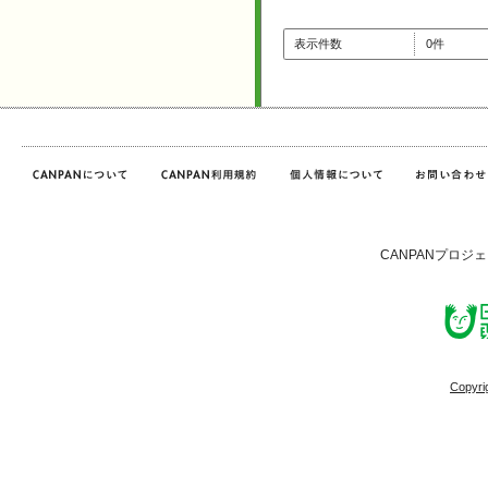
表示件数
0件
CANPANプロジ
Copyri