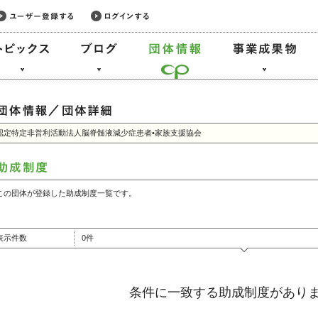
認定特定非営利活動法人脳脊髄液減少症患者•家族支援協会
この団体が登録した助成制度一覧です。
表示件数
0件
条件に一致する助成制度があり