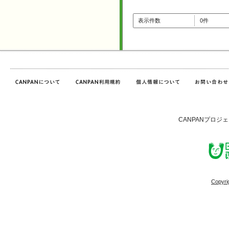
表示件数
0件
CANPANプロジ
Copyri