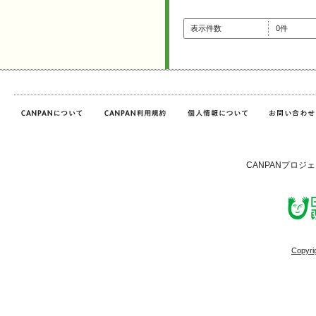
表示件数
0件
CANPANプロジ
Copyri