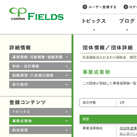
このページの本文へ
社会福祉法人ひまわり福祉会 就労
この団体が登録した事業成果物一覧
表示件数
1件
概要
事業成果物名
2018年
センター）