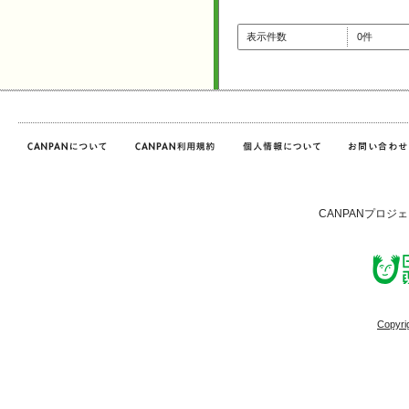
表示件数
0件
CANPANプロジ
Copyri