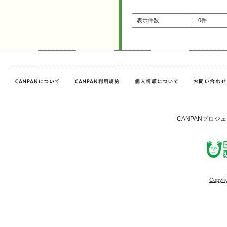
表示件数
0件
CANPANプロジ
Copyri