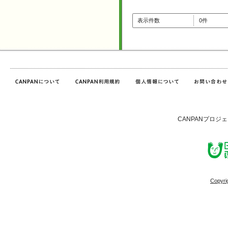
表示件数
0件
CANPANプロジ
Copyri