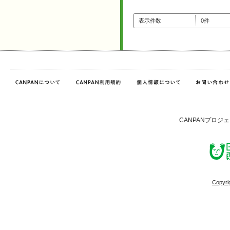
表示件数
0件
CANPANプロジ
Copyri