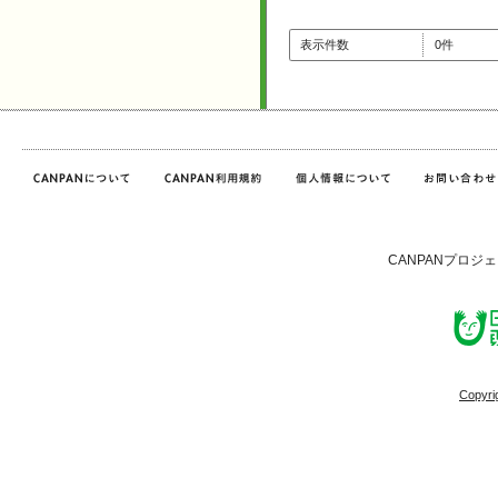
表示件数
0件
CANPANプロジ
Copyri