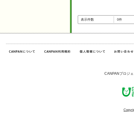
表示件数
0件
CANPANプロジ
Copyri