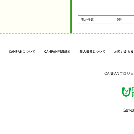
表示件数
0件
CANPANプロジ
Copyri