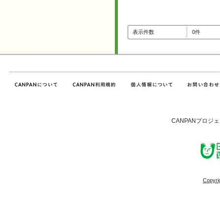
表示件数
0件
CANPANプロジ
Copyri