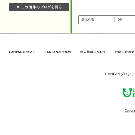
表示件数
0件
CANPANプロジ
Copyri