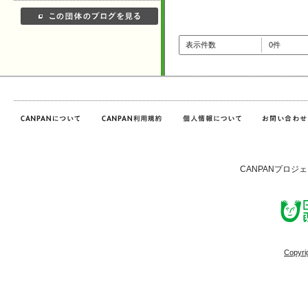
表示件数
0件
CANPANプロジ
Copyri