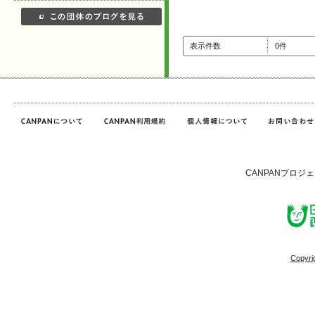
表示件数
0件
CANPANプロジ
Copyri