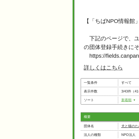
【「ちばNPO情報館
下記のページで、ユ
の団体登録手続きに
https://fields.canpan
詳しくはこちら
一覧条件
すべて
表示件数
3/43件（4
ソート
新着順
概要
団体名
犬と猫のた
法人の種類
NPO法人