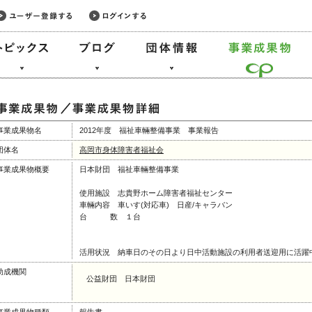
事業成果物名
2012年度 福祉車輛整備事業 事業報告
団体名
高岡市身体障害者福祉会
事業成果物概要
日本財団 福祉車輛整備事業
使用施設 志貴野ホーム障害者福祉センター
車輛内容 車いす(対応車) 日産/キャラバン
台 数 １台
活用状況 納車日のその日より日中活動施設の利用者送迎用に活躍
助成機関
公益財団 日本財団