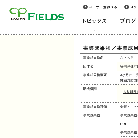
このページの本文へ
事業成果物名
ささへるニュー
団体名
笹川保健財
事業成果物概要
3か月に一
健協力財団
助成機関
公益財団
事業成果物種類
会報・ニュ
事業成果物
事業成果物
URL
事業成果物