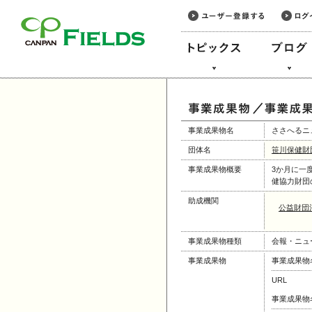
このページの本文へ
事業成果物名
ささへるニュー
団体名
笹川保健財
事業成果物概要
3か月に一
健協力財団
助成機関
公益財団
事業成果物種類
会報・ニュ
事業成果物
事業成果物
URL
事業成果物