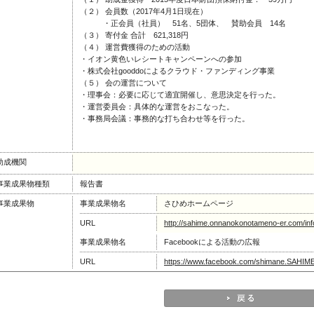
（２） 会員数（2017年4月1日現在）
・正会員（社員） 51名、5団体、 賛助会員 14名
（３） 寄付金 合計 621,318円
（４） 運営費獲得のための活動
・イオン黄色いレシートキャンペーンへの参加
・株式会社gooddoによるクラウド・ファンディング事業
（５） 会の運営について
・理事会：必要に応じて適宜開催し、意思決定を行った。
・運営委員会：具体的な運営をおこなった。
・事務局会議：事務的な打ち合わせ等を行った。
助成機関
事業成果物種類
報告書
事業成果物
事業成果物名
さひめホームページ
URL
http://sahime.onnanokonotameno-er.com/inf
事業成果物名
Facebookによる活動の広報
URL
https://www.facebook.com/shimane.SAHIME