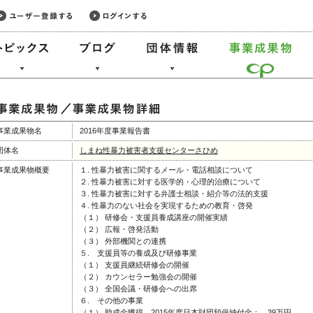
事業成果物名
2016年度事業報告書
団体名
しまね性暴力被害者支援センターさひめ
事業成果物概要
１. 性暴力被害に関するメール・電話相談について
２. 性暴力被害に対する医学的・心理的治療について
３. 性暴力被害に対する弁護士相談・紹介等の法的支援
４. 性暴力のない社会を実現するための教育・啓発
（１） 研修会・支援員養成講座の開催実績
（２） 広報・啓発活動
（３） 外部機関との連携
５. 支援員等の養成及び研修事業
（１） 支援員継続研修会の開催
（２） カウンセラー勉強会の開催
（３） 全国会議・研修会への出席
６. その他の事業
（１） 助成金獲得 2015年度日本財団預保納付金： 39万円