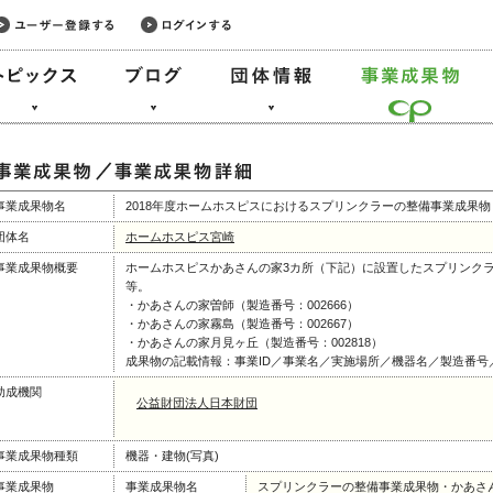
事業成果物名
2018年度ホームホスピスにおけるスプリンクラーの整備事業成果
団体名
ホームホスピス宮崎
事業成果物概要
ホームホスピスかあさんの家3カ所（下記）に設置したスプリンク
等。
・かあさんの家曽師（製造番号：002666）
・かあさんの家霧島（製造番号：002667）
・かあさんの家月見ヶ丘（製造番号：002818）
成果物の記載情報：事業ID／事業名／実施場所／機器名／製造番号
助成機関
公益財団法人日本財団
事業成果物種類
機器・建物(写真)
事業成果物
事業成果物名
スプリンクラーの整備事業成果物・かあさ