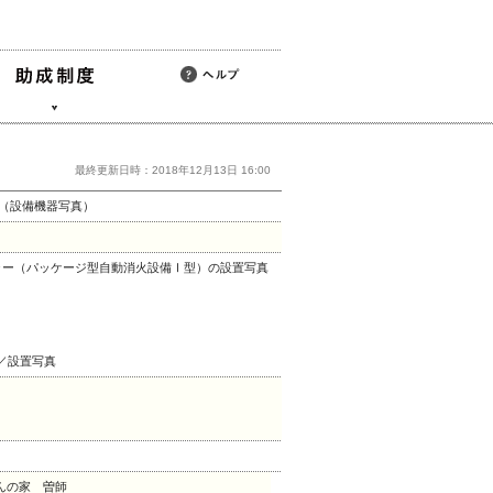
最終更新日時：2018年12月13日 16:00
物（設備機器写真）
ラー（パッケージ型自動消火設備Ⅰ型）の設置写真
／設置写真
んの家 曽師