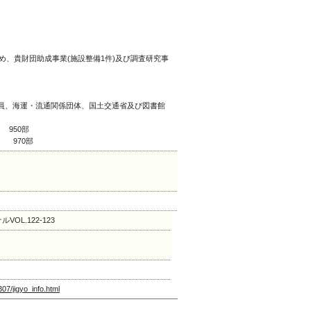
め、貴財団助成事業(施設整備1件)及び調査研究事
員、海運・流通関係団体、国土交通省及び図書館
 950部
） 970部
OL.122-123
307/jigyo_info.html