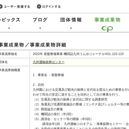
事業成果物名
2022年 基盤整備事業 機関誌九州うんゆジャーナルVOL.122-123
団体名
九州運輸振興センター
事業成果物概要
1．事業名 ：基盤整備
2．目的
九州圏における交通及び観光の振興と近代化を図るための事業を行
わせて民生の安定に資することを目的として次の事業を行う。
（1）交通及び観光の振興と近代化に関する調査研究
（2）海運及び流通関連施設の整備（コンテナ及びシェルター等の
（3）懸賞論文の募集
（4）機関誌の発行（年2回）
（5）講演会・セミナー等の開催（年5回）
講演会年1回 、九州運輸コロキアム ・海事振興セミナー ・企
（6）次世代の海事産業を担うことになる小中学生等への啓発活動