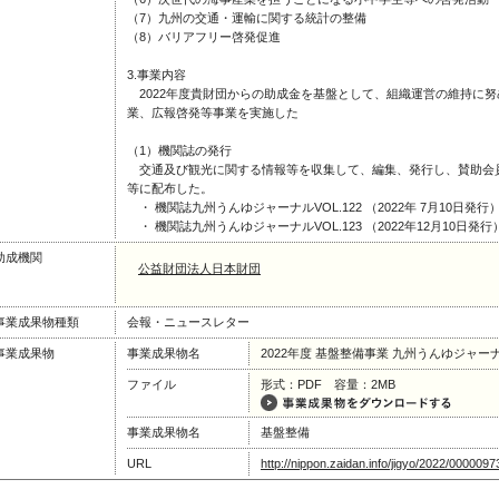
（7）九州の交通・運輸に関する統計の整備
（8）バリアフリー啓発促進
3.事業内容
2022年度貴財団からの助成金を基盤として、組織運営の維持に努
業、広報啓発等事業を実施した
（1）機関誌の発行
交通及び観光に関する情報等を収集して、編集、発行し、賛助会
等に配布した。
・ 機関誌九州うんゆジャーナルVOL.122 （2022年 7月10日発行）
・ 機関誌九州うんゆジャーナルVOL.123 （2022年12月10日発行
助成機関
公益財団法人日本財団
事業成果物種類
会報・ニュースレター
事業成果物
事業成果物名
2022年度 基盤整備事業 九州うんゆジャーナルV
ファイル
形式：PDF 容量：2MB
事業成果物名
基盤整備
URL
http://nippon.zaidan.info/jigyo/2022/0000097