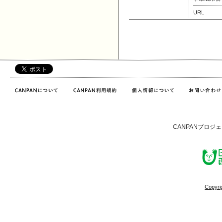
URL
CANPANプロジ
Copyri