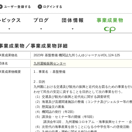
事業成果物名
2023年 基盤整備 機関誌九州うんゆジャーナルVOL.124-125
団体名
九州運輸振興センター
事業成果物概要
1．事業名 ：基盤整備
2．目的
九州圏における交通及び観光の振興と近代化を図るための事業を行
わせて民生の安定に資することを目的として次の事業を行う。
（1）交通及び観光の振興と近代化に関する調査研究
（2）海運及び流通関連施設の整備（コンテナ及びシェルター等の
（3）懸賞論文の募集
（4）機関誌の発行（年2回）
（5）講演会・セミナー等の開催（年5回）
講演会年1回 、九州運輸コロキアム ・海事振興セミナー ・企
（6）次世代の海事産業を担うことになる小中学生等への啓発活動
（7）九州の交通・運輸に関する統計の整備