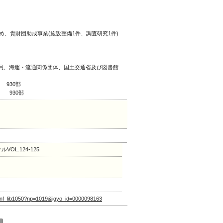
、貴財団助成事業(施設整備1件、調査研究1件)
員、海運・流通関係団体、国土交通省及び図書館
 930部
） 930部
OL.124-125
vlet/nf_lib1050?np=1019&jigyo_id=0000098163