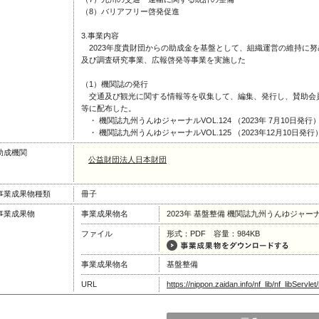
（8）バリアフリー啓発促進
3.事業内容
2023年度貴財団からの助成金を基盤として、組織運営の維持に努め
及び調査研究事業、広報啓発等事業を実施した
（1）機関誌の発行
交通及び観光に関する情報等を収集して、編集、発行し、賛助会
等に配布した。
・ 機関誌九州うんゆジャーナルVOL.124 （2023年 7月10日発行）
・ 機関誌九州うんゆジャーナルVOL.125 （2023年12月10日発行
助成機関
公益財団法人日本財団
事業成果物種類
冊子
事業成果物
事業成果物名
2023年 基盤整備 機関誌九州うんゆジャーナルV
ファイル
形式：PDF 容量：984KB
事業成果物名
基盤整備
URL
https://nippon.zaidan.info/nf_lib/nf_libSer