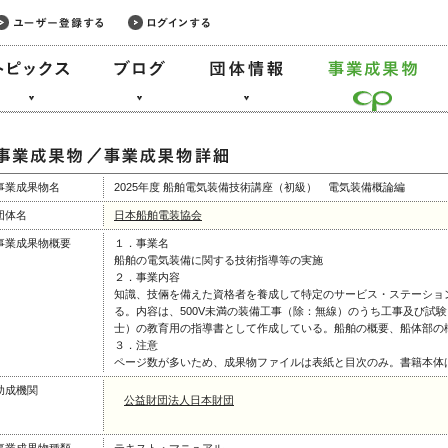
事業成果物名
2025年度 船舶電気装備技術講座（初級） 電気装備概論編
団体名
日本船舶電装協会
事業成果物概要
１．事業名
船舶の電気装備に関する技術指導等の実施
２．事業内容
知識、技倆を備えた資格者を養成して特定のサービス・ステーショ
る。内容は、500V未満の装備工事（除：無線）のうち工事及び試
士）の教育用の指導書として作成している。船舶の概要、船体部の
３．注意
ページ数が多いため、成果物ファイルは表紙と目次のみ。書籍本体
助成機関
公益財団法人日本財団