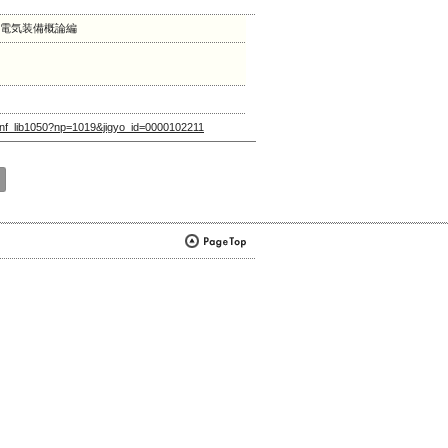
 電気装備概論編
let/nf_lib1050?np=1019&jigyo_id=0000102211