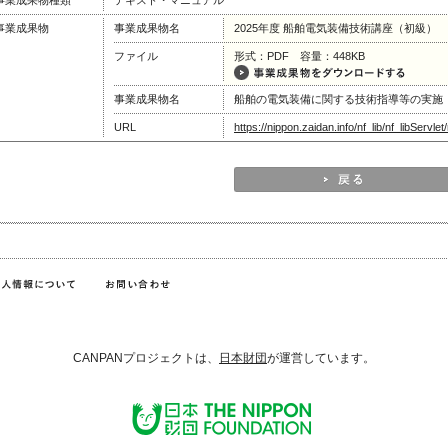
事業成果物種類
テキスト・マニュアル
事業成果物
事業成果物名
2025年度 船舶電気装備技術講座（初級）
ファイル
形式：PDF 容量：448KB
事業成果物名
船舶の電気装備に関する技術指導等の実施
URL
https://nippon.zaidan.info/nf_lib/nf_libServ
CANPANプロジェクトは、
日本財団
が運営しています。