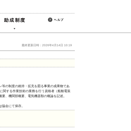
最終更新日時：2026年4月14日 10:19
ン等の制度の維持・拡充を図る事業の成果物であ
験に関する作業技術の業務を行う資格者（船舶電装
概要、機関部概要、電気機器類の概論を記述。
は協会にて保存。