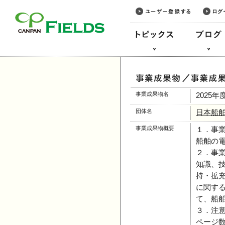
このページの本文へ
事業成果物名
2025
団体名
日本船
事業成果物概要
１．事
船舶の
２．事
知識、
持・拡
に関す
て、船
３．注
ページ