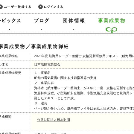
事業成果物名
2025年度 航海用レーダー整備士 資格更新研修用テキスト（航海用
団体名
日本船舶電装協会
事業成果物概要
１．事業名
船舶の電気装備に関する技術指導等の実施
２．事業内容
資格者（航海用レーダー整備士）が４年に一度、資格を更新する際
漁船特殊規程、小型船舶安全規則、小型漁船安全規則など航海用レ
羅したテキストとして作成。
３．注意
ページ数が多いため、成果物ファイルは表紙と目次のみ。書籍本体
助成機関
公益財団法人日本財団