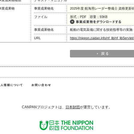
事業成果物種類
テキスト・マニュアル
事業成果物
事業成果物名
2025年度 航海用レーダー整備士 資格更
ファイル
形式：PDF 容量：93KB
事業成果物名
船舶の電気装備に関する技術指導等の実施
URL
https://nippon.zaidan.info/nf_lib/nf_libServ
CANPANプロジェクトは、
日本財団
が運営しています。