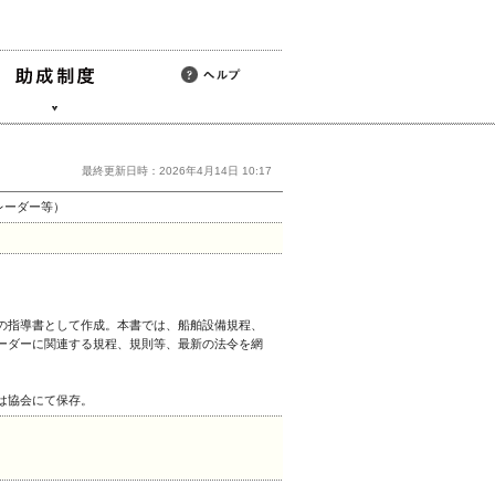
最終更新日時：2026年4月14日 10:17
レーダー等）
の指導書として作成。本書では、船舶設備規程、
ーダーに関連する規程、規則等、最新の法令を網
は協会にて保存。