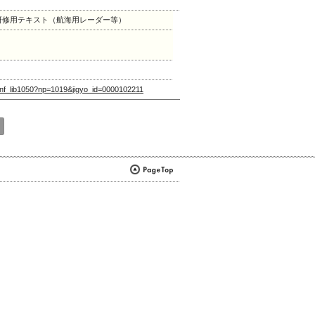
新研修用テキスト（航海用レーダー等）
let/nf_lib1050?np=1019&jigyo_id=0000102211