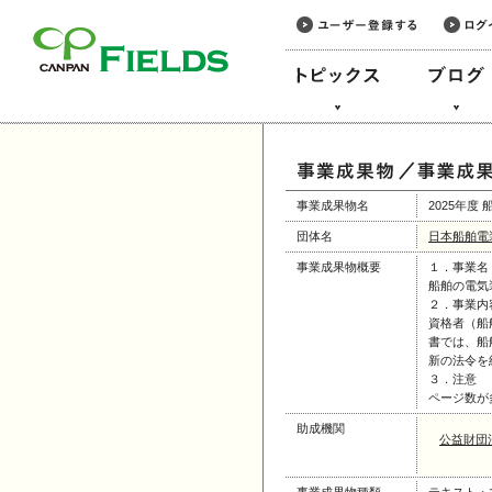
このページの本文へ
事業成果物名
2025年
団体名
日本船舶電
事業成果物概要
１．事業名
船舶の電気
２．事業内
資格者（船
書では、船
新の法令を
３．注意
ページ数が
助成機関
公益財団