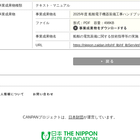
事業成果物種類
テキスト・マニュアル
事業成果物
事業成果物名
2025年度 船舶電子機器装備工事ハンドブ
ファイル
形式：PDF 容量：498KB
事業成果物名
船舶の電気装備に関する技術指導等の実施
URL
https://nippon.zaidan.info/nf_lib/nf_libServ
CANPANプロジェクトは、
日本財団
が運営しています。