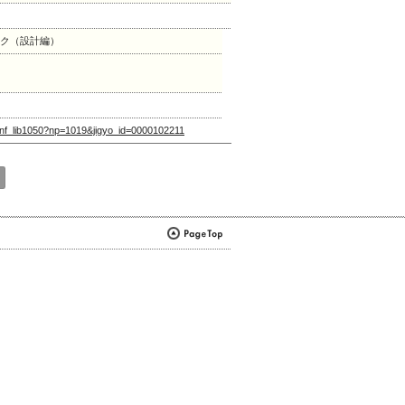
ック（設計編）
let/nf_lib1050?np=1019&jigyo_id=0000102211