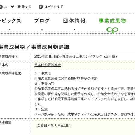
事業成果物名
2025年度 船舶電子機器装備工事ハンドブック（設計編）
団体名
日本船舶電装協会
事業成果物概要
１．事業名
船舶の電気装備に関する技術指導等の実施
２．事業内容
船舶電気装備工事に携わる技術者が業務で必要とする技術者、事業
事業場の要件等を記載した冊子を作成し、船舶安全法の法令を遵守
に作成した船舶電子機器装備工事ハンドブックの内容を改訂し、本
した。
３．注意
ページ数が多いため、成果物ファイルは表紙と目次のみ。書籍本体
助成機関
公益財団法人日本財団