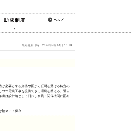
最終更新日時：2026年4月14日 10:18
者が必要とする資格や国から証明を受ける特定の
しつつ電装工事を提供できる環境を整える。過去
年度は設計編として刊行し会員・関係機関に配布
は協会にて保存。