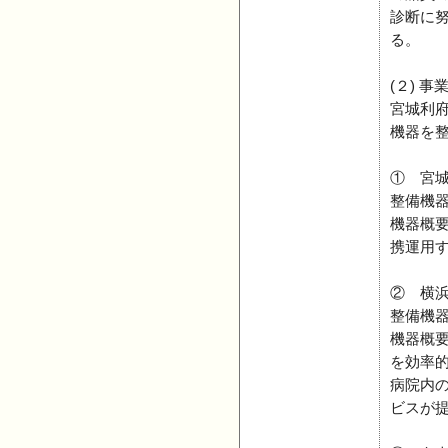
診断に
る。
(２) 事
宮城利
機器を
① 宮
整備機
機器概
携運用
② 横浜
整備機
機器概
を効率
病院内
ビスが