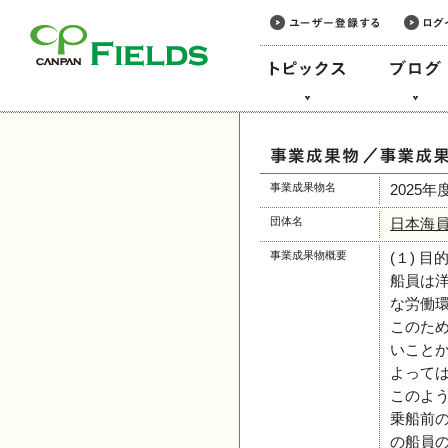
このページの本文へ
事業成果物名
2025
団体名
日本海
事業成果物概要
(１) 目
船員は
な労働
このた
いこと
よって
このよ
乗船前
の船員