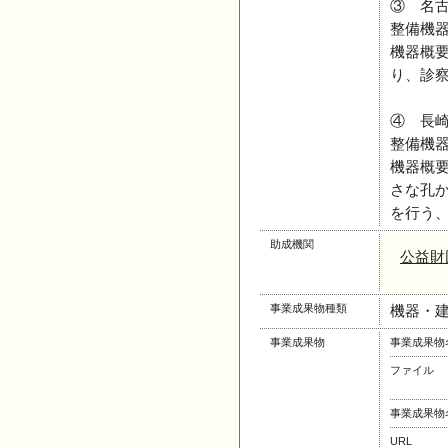
③ 名古
整備機
機器概
り、診
④ 長崎
整備機
機器概
さな孔
を行う
助成機関
公益財
事業成果物種類
機器・建
事業成果物
事業成果物
ファイル
事業成果物
URL