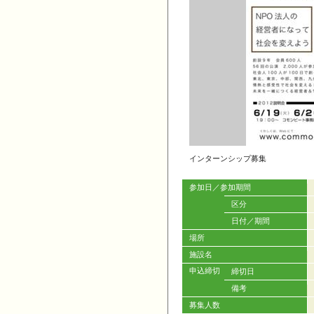
インターンシップ募集
参加日／参加期間
区分
日付／期間
場所
施設名
申込締切
締切日
備考
募集人数