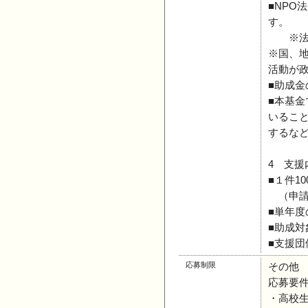
■NP
す。
※法人
※国、
活動が
■助成
■本基
いるこ
するな
4 支援
■１件1
（申請
■単年度
■助成対
■支援団
応募制限
その他
応募要
・高校