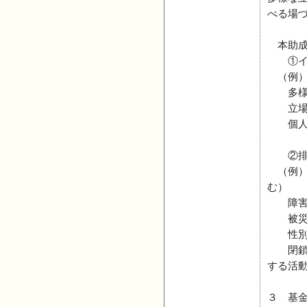
べる場
本助成プ
①イン
（例）
多様な
立場や
個人の
②排除
（例）
む）
障害の
被災等
性別や
閉鎖的
する活
３ 基