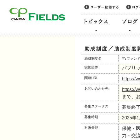
このページの本文へ
助成制度名
Y'sファン
実施団体
パブリ
関連URL
https://w
お問い合わせ先
https://w
まで、
募集ステータス
募集終
募集時期
2025年
対象分野
保健・
力・交