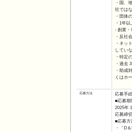
・国、
社では
・団体
・1年
- 創業
・反社
・ネッ
してい
・特定
・過去 
・助成
くはホ
応募方法
応募手
■応募期
2025年 
応募締切：
■応募方
・「D＆