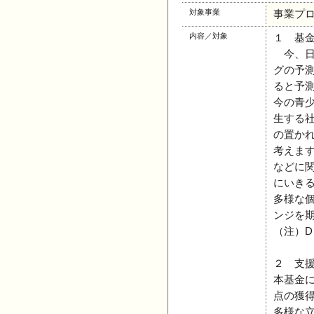
対象事業
事業プ
内容／対象
１ 基
今、日本
グの予測
ると予
今の青
生する社
の置か
考えま
などに
にいき
多様な個
ンジを
（注）D
２ 支
本基金
点の獲
多様な