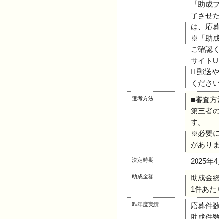
「助成
了させ
は、応
※「助
ご確認
サイトU
 郵
くださ
選考方法
■審査方
第三者
す。
※必要
があり
決定時期
2025年
助成金額
助成金総額
1件あたり
昨年度実績
応募件数
助成件数