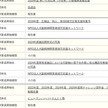
事業成果物名
2025年度 車いす対応車（小型車）の整備事業報告書
団体名
信成会
事業成果物種類
報告書
事業成果物名
2018年度 広報誌「熱人」第2回就労定着支援特集号
団体名
NPO法人大阪精神障害者就労支援ネットワーク
事業成果物種類
報告書
事業成果物名
2024年度施設開所式の写真
団体名
NPO法人大阪精神障害者就労支援ネットワーク
事業成果物種類
その他
事業成果物名
2024年度障害者施設における印刷物の電子化作業に係る機器等整備
の写真
団体名
NPO法人大阪精神障害者就労支援ネットワーク
事業成果物種類
その他
事業成果物名
2022年度、2023年度、2024年度、2025年度再チャレンジ奨学金 
動報告書
団体名
ヒューマンハーバーそんとく塾
事業成果物種類
報告書