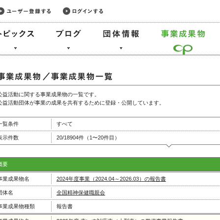
公益活動に関する事業成果物の一覧です。
公益活動団体が事業の成果を共有するために登録・公開しています。
一覧条件
すべて
表示件数
20/18904件（1〜20件目）
概要
事業成果物名
2024年度事業（2024.04～2026.03）の報告書
団体名
全国精神保健職親会
事業成果物種類
報告書