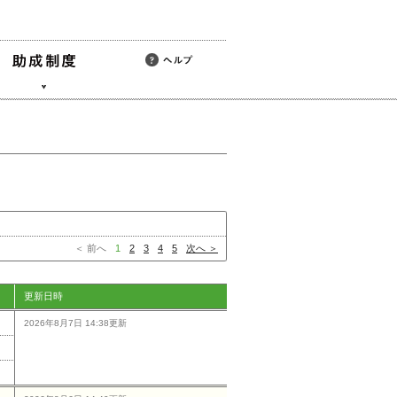
＜ 前へ
1
2
3
4
5
次へ ＞
更新日時
2026年8月7日 14:38更新