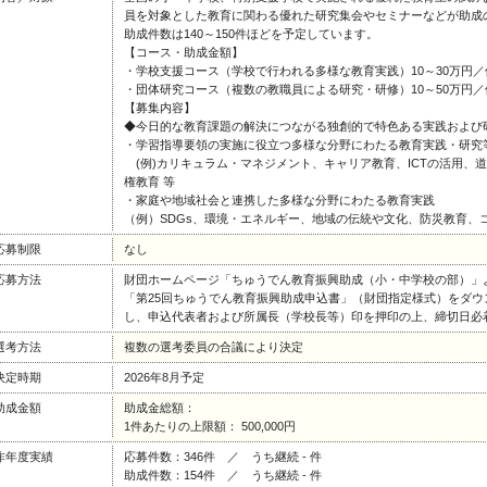
員を対象とした教育に関わる優れた研究集会やセミナーなどが助成
助成件数は140～150件ほどを予定しています。
【コース・助成金額】
・学校支援コース（学校で行われる多様な教育実践）10～30万円／
・団体研究コース（複数の教職員による研究・研修）10～50万円／
【募集内容】
◆今日的な教育課題の解決につながる独創的で特色ある実践および
・学習指導要領の実施に役立つ多様な分野にわたる教育実践・研究
(例)カリキュラム・マネジメント、キャリア教育、ICTの活用
権教育 等
・家庭や地域社会と連携した多様な分野にわたる教育実践
（例）SDGs、環境・エネルギー、地域の伝統や文化、防災教育、
応募制限
なし
応募方法
財団ホームページ「ちゅうでん教育振興助成（小・中学校の部）」
「第25回ちゅうでん教育振興助成申込書」（財団指定様式）をダ
し、申込代表者および所属長（学校長等）印を押印の上、締切日必
選考方法
複数の選考委員の合議により決定
決定時期
2026年8月予定
助成金額
助成金総額：
1件あたりの上限額： 500,000円
昨年度実績
応募件数：346件 ／ うち継続 - 件
助成件数：154件 ／ うち継続 - 件