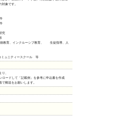
の対象です。
件
件
研究
等
、道徳教育、インクルーシブ教育、 生徒指導、人
コミュニティースクール 等
より、
ウンロードして「記載例」を参考に申込書を作成
着で郵送をお願いします。