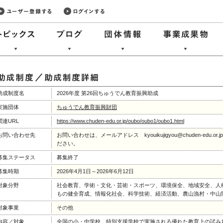
助成制度名
2026年度 第26回ちゅうでん教育振興助成
実施団体
ちゅうでん教育振興財団
関連URL
https://www.chuden-edu.or.jp/oubo/oubo1/oubo1.html
お問い合わせ先
お問い合わせは、メールアドレス kyouikujigyou@chuden-edu.or
ださい。
募集ステータス
募集終了
募集時期
2026年4月1日～2026年6月12日
対象分野
社会教育、学術・文化・芸術・スポーツ、環境保全、地域安全、人
もの健全育成、情報化社会、科学技術、経済活動、農山漁村・中山
対象事業
その他
内容／対象
全国の小・中学校、特別支援学校で実施される優れた教育上の試み