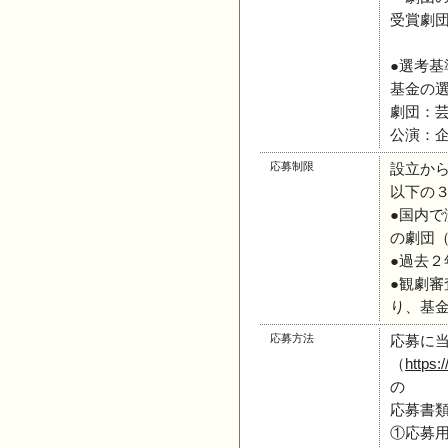
受賞劇
●選考基
基金の
劇団：
公演：
応募制限
設立か
以下の
●国内
の劇団
●過去
●観劇審
り、基
応募方法
応募に当
（
https:
の
応募書
①応募