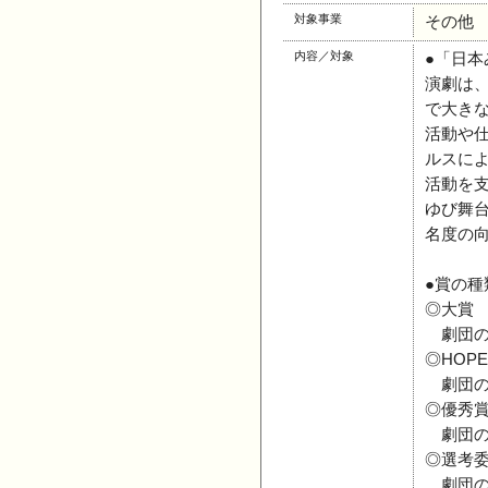
対象事業
その他
内容／対象
●「日
演劇は
で大き
活動や
ルスに
活動を
ゆび舞
名度の
●賞の種
◎大賞 
劇団の
◎HOP
劇団の
◎優秀賞
劇団の
◎選考委
劇団の