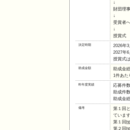
↓
財団理
↓
受賞者
↓
授賞式
決定時期
2026
2027
授賞式は
助成金額
助成金総額
1件あたり
昨年度実績
応募件数
助成件数
助成金総
備考
第１回と
ていま
第１回
ht
第２回
ht