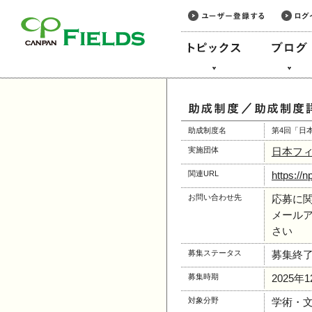
このページの本文へ
助成制度名
第4回「日
実施団体
日本フ
関連URL
https://n
お問い合わせ先
応募に
メールアドレ
さい
募集ステータス
募集終
募集時期
2025年
対象分野
学術・