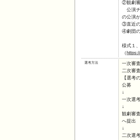
②観劇
公演チ
の公演
③直近
④劇団
様式１、
（
https:
選考方法
一次審
二次審
【選考
公募
↓
一次選
↓
観劇審
へ提出
↓
二次選