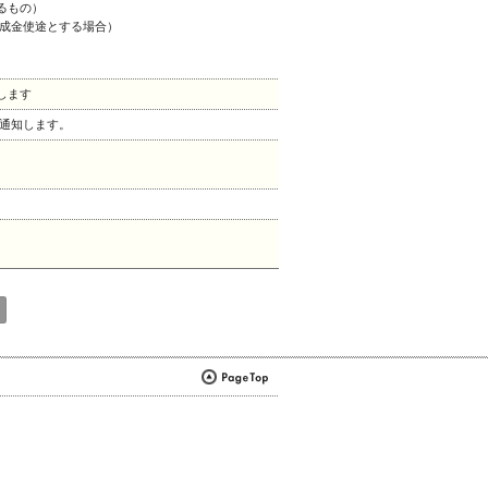
るもの）
助成金使途とする場合）
します
で通知します。