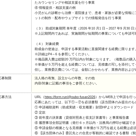
たカウンセリングや相談支援を行う事業
④ 情報提供・相談支援の例
小児がんの診断から治療・退院後まで、患者・家族が必要な情報に
ットの制作・配布やウェブサイトでの情報発信を行う事業
（３） 助成対象期間 単年度（2026 年10 月1 日～2027 年9 月30 日
※上記期間内であれば、実施期間が短期間の事業についても申請可
（４） 対象経費
助成金の使途は、申請する事業活動に直接関連する経費に限ります
※詳細はP4～6 を参照してください。
※備品購入費は総額20 万円以内が対象になります。（複数品の購
※単価が５万円を超える経費については、見積書の写しを添付して
但し、業務委託費については、金額にかかわらず、業務内容および
応募制限
法人格の有無、設立からの年数、その他
内容/対象に記載の事項をご参照ください。
応募方法
URL（
https://form.run/@oubo-fusan2026
）からWEB上で申請を行
応募にあたっては、以下①～⑦を必須書類（該当団体のみ提出のも
① 申請補助資料（助成実績・収支概要）財団HPよりダウンロード
② 定款
③ 前年度の決算書（貸借対照表と収支計算書等）と事業報告書
④ 履歴事項全部証明書（発行６ヶ月以内・法務局の押印が確認で
⑤ 申請金額の根拠となる見積書 ※単価が５万円を超える経費は必
⑥ 【該当団体のみ】委託先との合意が客観的に確認できる書類（