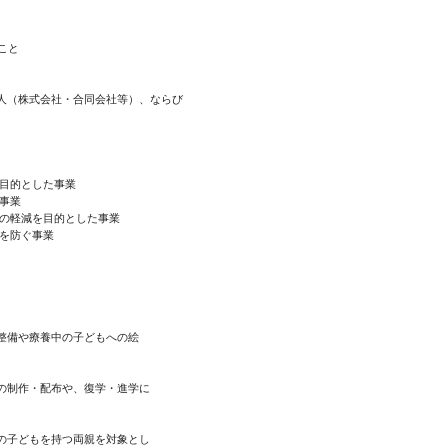
こと
人（株式会社・合同会社等）、ならび
を目的とした事業
事業
担の軽減を目的とした事業
立を防ぐ事業
整備や療養中の子どもへの絵
の制作・配布や、復学・進学に
の子どもを持つ両親を対象とし