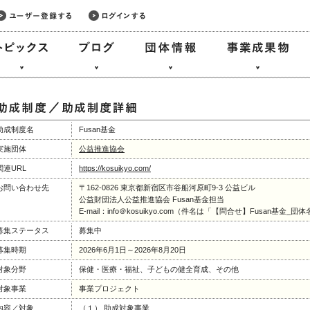
助成制度名
Fusan基金
実施団体
公益推進協会
関連URL
https://kosuikyo.com/
お問い合わせ先
〒162-0826 東京都新宿区市谷船河原町9-3 公益ビル
公益財団法人公益推進協会 Fusan基金担当
E-mail：info＠kosuikyo.com（件名は「【問合せ】Fusan基金
募集ステータス
募集中
募集時期
2026年6月1日～2026年8月20日
対象分野
保健・医療・福祉、子どもの健全育成、その他
対象事業
事業プロジェクト
内容／対象
（１） 助成対象事業