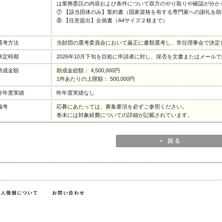
は業務委託の内容および条件について双方のやり取りや確認が分か
⑦ 【該当団体のみ】誓約書（国家資格を有する専門家への謝礼を
⑧ 【任意提出】企画書（A4サイズ２枚まで）
選考方法
当財団の選考委員会において厳正に書類選考し、常任理事会で決定
決定時期
2026年10月下旬を目処に申請者に対し、採否を文書またはメール
助成金額
助成金総額： 4,500,000円
1件あたりの上限額： 500,000円
昨年度実績
昨年度実績なし
備考
応募にあたっては、募集要項を必ずご参照ください。
巻末には対象経費についての詳細が記載されています。