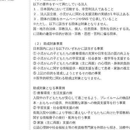
以下の要件をすべて満たしている法人
１． 日本国内において活動する、非営利法人であること
２． 法人設立後、小児がんに関わる支援活動の実績が1 年以上ある
３． 団体の活動をホームページやSNS で公表していること
※ただし、以下に該当する団体は対象となりません。
国・地方自治体、宗教法人、個人、任意団体、営利を目的とする法
に活動の趣旨や目的が政治・宗教・思想・営利に偏る団体。
（２） 助成対象事業
日本国内における以下のいずれかに該当する事業
① 小児がんの子どもたちの療養環境の充実や日常生活の質の向上
② 小児がんの子どもたちの学習支援・社会参加・復学等を支援する
③ 小児がんの子どもたちの家族（主に両親）の心理的・身体的負
④ 小児がんに関する情報提供・相談支援を通じて患者・家族の孤
⑤ 上記の目的を達成しようとするその他の事業
※医学的研究に関わる助成は対象となりません。
助成対象となる事業例
① 療養環境・生活支援の例
入院中の子どもたちが安心して過ごせるよう、プレイルームの物品
本・おもちゃの提供、外出困難な家族への物資支援等を行う事業
② 学習支援・社会復帰支援の例
⾧期入院や治療により学校に通えない子どもたちに向けた学習教材
関する情報冊子の発行・配布を行う事業
③ 家族（主に両親）支援の例
公認心理師や社会福祉士等の有資格専門家を外部から招き、治療中