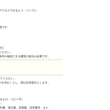
アクセスできるよう、パンフレ
）
能です。
。
入可）
ください。
条件が確認できる書類の提出が必要です。
ってください。
のを含む）とし、⑧は任意提出とします。
きるもの・コピー可）
須
契約書、発注書、見積書、請求書等、また