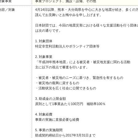
対象事業
事業プロジェクト、施設・設備、その他
内容／対象
4月14日以降、熊本・大分両県を中心に大きな地震が続き、多くの
謹んでお見舞いとお悔やみを申し上げます。
日本財団では、今回の地震災害における様々な支援活動を行う団体
は次の通りです。
1. 対象団体
特定非営利活動法人やボランティア団体等
2. 対象事業
「平成28年熊本地震」による被災者・被災地支援に関わる活動
主に以下の視点で審査を行います。
・被災者・被災地のニーズに基づき、緊急性を有するもの
・被災地の復興に資するもの
・活動状況を広く社会に公開できるもの
3. 助成金の上限金額
原則として1事業あたり100万円 補助率100％
4. 対象経費
事業の実施に直接必要な経費
5. 事業の実施期間
助成契約締結日から2017年3月31日まで