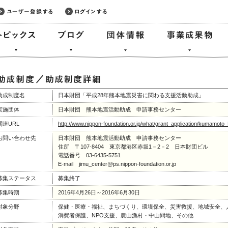
助成制度名
日本財団「平成28年熊本地震災害に関わる支援活動助成」
実施団体
日本財団 熊本地震活動助成 申請事務センター
関連URL
http://www.nippon-foundation.or.jp/what/grant_application/kumamot
お問い合わせ先
日本財団 熊本地震活動助成 申請事務センター
住所 〒107-8404 東京都港区赤坂1－2－2 日本財団ビル
電話番号 03-6435-5751
E-mail jimu_center@ps.nippon-foundation.or.jp
募集ステータス
募集終了
募集時期
2016年4月26日～2016年6月30日
対象分野
保健・医療・福祉、まちづくり、環境保全、災害救援、地域安全、
消費者保護、NPO支援、農山漁村・中山間地、その他