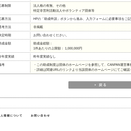
応募制限
法人格の有無、その他
特定非営利活動法人やボランティア団体等
応募方法
HPの「助成申請」ボタンから進み、入力フォームに必要事項をご
選考方法
非掲載
決定時期
お問い合わせください。
助成金額
助成金総額：
1件あたりの上限額： 1,000,000円
昨年度実績
昨年度実績なし
備考
・この助成制度は団体のホームページを参照して、CANPAN運営
・詳細は関連URLのリンクより当該団体のホームページにてご確認