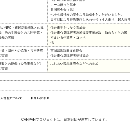
こーぷほっと基金
共同募金会（県）
七十七銀行愛の基金より助成金をいただいました。
日本財団より特殊車両しあわせ号（４人乗り、10人乗
他のNPO・市民活動団体との協
仙台市手をつなぐ育成会
働、他の学協会との共同研究・
仙台市心身障害者通所援護事業施設 仙台もぐらの家
協働の実績
すまいる作業所・コッペ
他
企業・団体との協働・共同研究
宮城県歌謡曲文化協会
の実績
仙台市心身障害者福祉協会
行政との協働（委託事業など）
ふれあい製品販売会などへの参加
の実績
CANPANプロジェクトは、
日本財団
が運営しています。