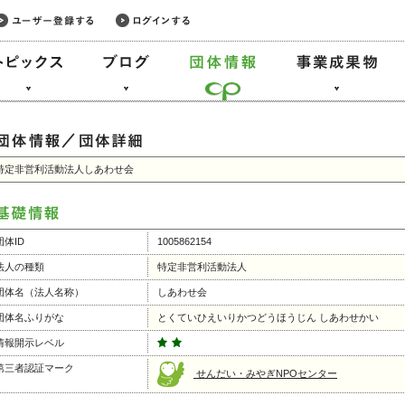
特定非営利活動法人しあわせ会
団体ID
1005862154
法人の種類
特定非営利活動法人
団体名（法人名称）
しあわせ会
団体名ふりがな
とくていひえいりかつどうほうじん しあわせかい
情報開示レベル
第三者認証マーク
せんだい・みやぎNPOセンター