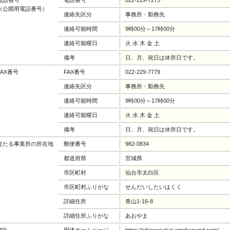
電話番号
電話番号
022-229-7275
（公開用電話番号）
連絡先区分
事務所・勤務先
連絡可能時間
9時00分～17時00分
連絡可能曜日
火 水 木 金 土
備考
日、月、祝日は休所日です。
FAX番号
FAX番号
022-229-7779
連絡先区分
事務所・勤務先
連絡可能時間
9時00分～17時00分
連絡可能曜日
火 水 木 金 土
備考
日、月、祝日は休所日です。
従たる事業所の所在地
郵便番号
982-0834
都道府県
宮城県
市区町村
仙台市太白区
市区町村ふりがな
せんだいしたいはくく
詳細住所
青山1-16-8
詳細住所ふりがな
あおやま