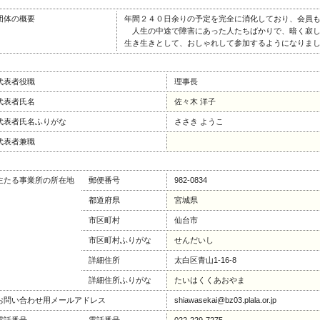
団体の概要
年間２４０日余りの予定を完全に消化しており、会員
人生の中途で障害にあった人たちばかりで、暗く寂し
生き生きとして、おしゃれして参加するようになりま
代表者役職
理事長
代表者氏名
佐々木 洋子
代表者氏名ふりがな
ささき ようこ
代表者兼職
主たる事業所の所在地
郵便番号
982-0834
都道府県
宮城県
市区町村
仙台市
市区町村ふりがな
せんだいし
詳細住所
太白区青山1-16-8
詳細住所ふりがな
たいはくくあおやま
お問い合わせ用メールアドレス
shiawasekai@bz03.plala.or.jp