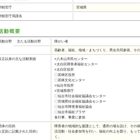
所轄官庁
宮城県
所轄官庁局課名
活動分野
主たる活動分野
障がい者
高齢者、福祉、地域・まちづくり、男女共同参画、そ
設立以来の主な活動実績
○八木山市民センター
○太白区障害者福祉センター
○太白区役所
〇若林区役所
〇若林文化センター
○仙台市役所
○宮城県県庁
〇仙台市社会福祉協議会センター
〇宮城県社会福祉協議会センター
〇仙台市障害者福祉協会
〇仙台市福祉プラザ
各行事、事業に参加
団体の目的
障害者の地域的な援護として、通所の場を設け、その
（定款に記載された目的）
活活動・社会参加等を行い、福祉の向上を図り、もっ
く。