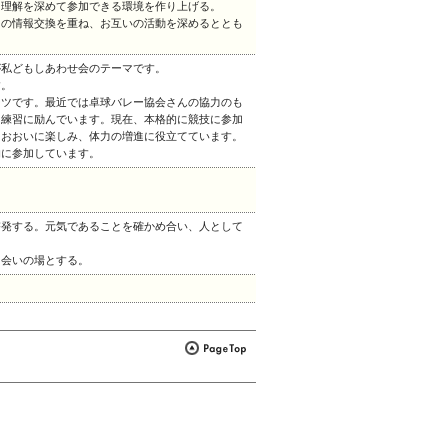
理解を深めて参加できる環境を作り上げる。
の情報交換を重ね、お互いの活動を深めるととも
が私どもしあわせ会のテーマです。
す。
ーツです。最近では卓球バレー協会さんの協力のも
く練習に励んでいます。現在、本格的に競技に参加
におおいに楽しみ、体力の増進に役立てています。
的に参加しています。
啓発する。元気であることを確かめ合い、人として
会いの場とする。