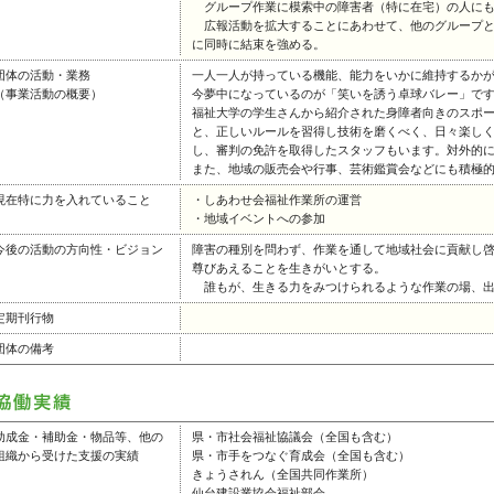
グループ作業に模索中の障害者（特に在宅）の人にも
広報活動を拡大することにあわせて、他のグループと
に同時に結束を強める。
団体の活動・業務
一人一人が持っている機能、能力をいかに維持するか
（事業活動の概要）
今夢中になっているのが「笑いを誘う卓球バレー」で
福祉大学の学生さんから紹介された身障者向きのスポ
と、正しいルールを習得し技術を磨くべく、日々楽し
し、審判の免許を取得したスタッフもいます。対外的
また、地域の販売会や行事、芸術鑑賞会などにも積極
現在特に力を入れていること
・しあわせ会福祉作業所の運営
・地域イベントへの参加
今後の活動の方向性・ビジョン
障害の種別を問わず、作業を通して地域社会に貢献し
尊びあえることを生きがいとする。
誰もが、生きる力をみつけられるような作業の場、出
定期刊行物
団体の備考
助成金・補助金・物品等、他の
県・市社会福祉協議会（全国も含む）
組織から受けた支援の実績
県・市手をつなぐ育成会（全国も含む）
きょうされん（全国共同作業所）
仙台建設業協会福祉部会