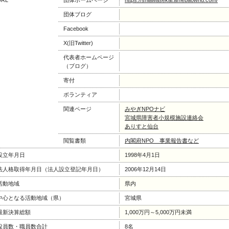
URL
団体ホームページ
https://shiawasekai.amebaownd.com/
団体ブログ
Facebook
X(旧Twitter)
代表者ホームページ
（ブログ）
寄付
ボランティア
関連ページ
みやぎNPOナビ
宮城県障害者小規模施設連絡会
ありすと仙台
閲覧書類
内閣府NPO 事業報告書など
設立年月日
1998年4月1日
法人格取得年月日（法人設立登記年月日）
2006年12月14日
活動地域
県内
中心となる活動地域（県）
宮城県
最新決算総額
1,000万円～5,000万円未満
役員数・職員数合計
8名