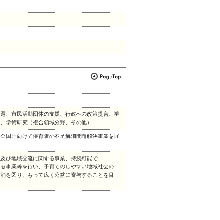
問題、市民活動団体の支援、行政への改策提言、学
）、学術研究（複合領域分野、その他）
く全国に向けて保育者の不足解消問題解決事業を展
援及び地域交流に関する事業、持続可能で
する事業等を行い、子育てのしやすい地域社会の
解消を図り、もって広く公益に寄与することを目