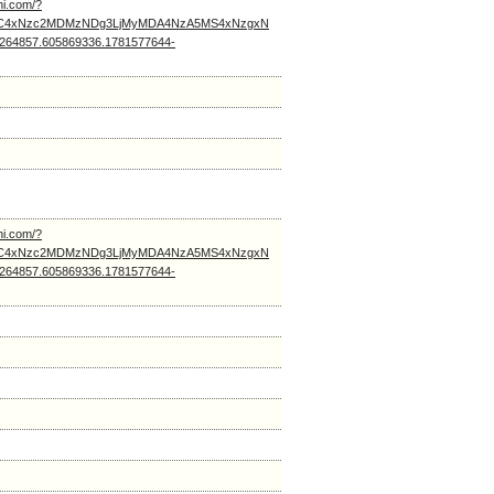
hi.com/?
Q2NC4xNzc2MDMzNDg3LjMyMDA4NzA5MS4xNzgxN
64857.605869336.1781577644-
hi.com/?
Q2NC4xNzc2MDMzNDg3LjMyMDA4NzA5MS4xNzgxN
64857.605869336.1781577644-