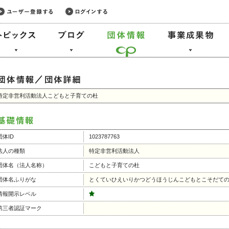
特定非営利活動法人こどもと子育ての杜
団体ID
1023787763
法人の種類
特定非営利活動法人
団体名（法人名称）
こどもと子育ての杜
団体名ふりがな
とくていひえいりかつどうほうじんこどもとこそだて
情報開示レベル
第三者認証マーク