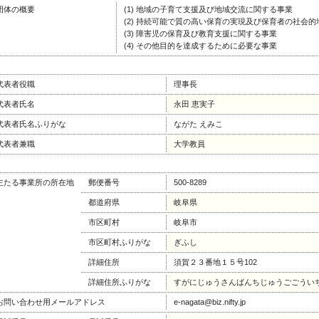
団体の概要
(1) 地域の子育て支援及び地域交流に関する事業
(2) 持続可能で質の高い保育の実現及び保育者の社会
(3) 障害児の保育及び教育支援に関する事業
(4) その他目的を達成するために必要な事業
代表者役職
理事長
代表者氏名
永田 恵実子
代表者氏名ふりがな
ながた えみこ
代表者兼職
大学教員
主たる事業所の所在地
郵便番号
500-8289
都道府県
岐阜県
市区町村
岐阜市
市区町村ふりがな
ぎふし
詳細住所
須賀２３番地１５号102
詳細住所ふりがな
すがにじゅうさんばんちじゅうごごうい
お問い合わせ用メールアドレス
e-nagata@biz.nifty.jp