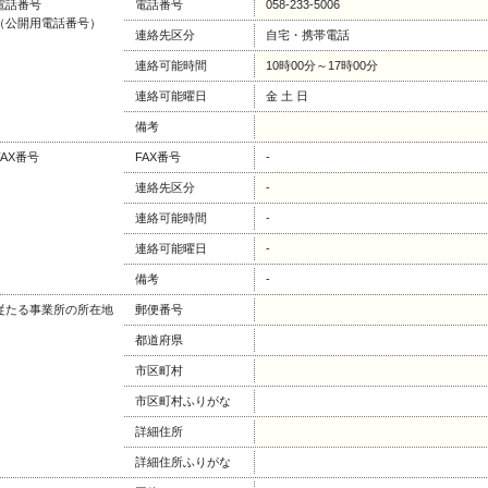
電話番号
電話番号
058-233-5006
（公開用電話番号）
連絡先区分
自宅・携帯電話
連絡可能時間
10時00分～17時00分
連絡可能曜日
金 土 日
備考
FAX番号
FAX番号
-
連絡先区分
-
連絡可能時間
-
連絡可能曜日
-
備考
-
従たる事業所の所在地
郵便番号
都道府県
市区町村
市区町村ふりがな
詳細住所
詳細住所ふりがな