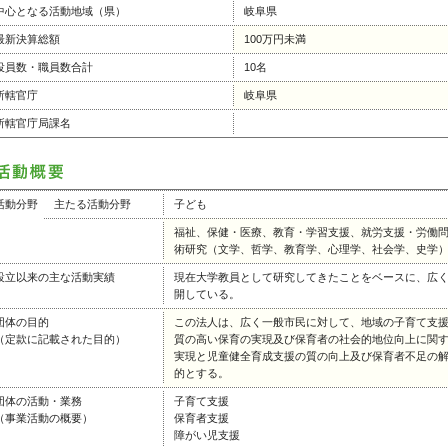
中心となる活動地域（県）
岐阜県
最新決算総額
100万円未満
役員数・職員数合計
10名
所轄官庁
岐阜県
所轄官庁局課名
活動分野
主たる活動分野
子ども
福祉、保健・医療、教育・学習支援、就労支援・労働
術研究（文学、哲学、教育学、心理学、社会学、史学
設立以来の主な活動実績
現在大学教員として研究してきたことをベースに、広
開している。
団体の目的
この法人は、広く一般市民に対して、地域の子育て支
（定款に記載された目的）
質の高い保育の実現及び保育者の社会的地位向上に関
実現と児童健全育成支援の質の向上及び保育者不足の
的とする。
団体の活動・業務
子育て支援
（事業活動の概要）
保育者支援
障がい児支援