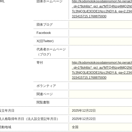
URL
団体ホームページ
http://kodomotokosodatenomori.hp.peraic
_gl=1*8oh6ts*_gcl_au*MTQ4Nzg4Mj
Tc3NjQ3LjE3ODE1Nzc2NDY.&_ga=2.2342
315415715.1768875930
団体ブログ
Facebook
X(旧Twitter)
代表者ホームページ
（ブログ）
寄付
http://kodomotokosodatenomori.hp.peraic
_gl=1*8oh6ts*_gcl_au*MTQ4Nzg4Mj
Tc3NjQ3LjE3ODE1Nzc2NDY.&_ga=2.2342
315415715.1768875930
ボランティア
関連ページ
閲覧書類
設立年月日
2025年12月22日
法人格取得年月日（法人設立登記年月日）
2025年12月22日
活動地域
全国