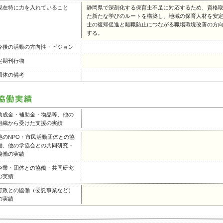
現在特に力を入れていること
静岡県で深刻化する保育士不足に対応するため、資格
た新たな学びのルートを構築し、地域の保育人材を安
士の復帰促進と離職防止につながる職場環境改善の方
する。
今後の活動の方向性・ビジョン
定期刊行物
団体の備考
助成金・補助金・物品等、他の
組織から受けた支援の実績
他のNPO・市民活動団体との協
働、他の学協会との共同研究・
協働の実績
企業・団体との協働・共同研究
の実績
行政との協働（委託事業など）
の実績