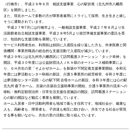
（行橋市）、平成２６年６月 相談支援事業 心の駅折尾（北九州市八幡西
区）を開所しました。
また、現在ホームで多数の方が障害者雇用にトライして採用、生き生きと嬉し
そうに通勤されています。
平成２７年7月には行橋市より、一般相談支援事業、平成２７年８月より生
活困窮者自立相談支援事業、平成２８年5月より就労準備支援事業の委託を受
け、包括的な支援活動を展開しています。
サービス利用者含め、利用前は頻回に入退院を繰り返した方も、外来医療と関
係機関・事業所職員の総合的な支援活動で入退院が減少しています。
平成２９年には北九州市八幡西区にて訪問看護ステーション「タック幸神」を
開設、平成３０年度には公益財団法人ＪＫＡ様のオートレース補助事業によ
り、ＧＨ共生の里「そよかぜホーム」を新築や下関定着支援事業開始、令和元
年度には夢活動センター秋桜の新設、介護５事業所の経営移管、令和２年度に
は夢活動センター苅田・心の駅下関 吉母ホームの新設、令和３年度には心の駅
北九州 森下ホーム、京築の京築自立援助事業の開始、介護５事業所の流末への
移転・無料定額宿泊所・日常生活支援住居施設の開設、訪問看護ステーション
心の駅の開設など幅広く事業を展開しています。
ホーム入居者・日中活動利用者も地域で暮らす住民です。地域社会が、健康な
人も、高齢者も、障害者も、子供達も相互に助け合い、共生できる社会が実現
する事を願いながら、共生の里の活動に取り組んでいます。