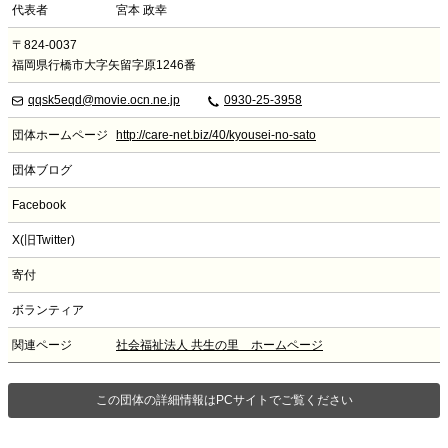
代表者
宮本 政幸
〒824-0037
福岡県行橋市大字矢留字原1246番
qqsk5eqd@movie.ocn.ne.jp
0930-25-3958
団体ホームページ
http://care-net.biz/40/kyousei-no-sato
団体ブログ
Facebook
X(旧Twitter)
寄付
ボランティア
関連ページ
社会福祉法人 共生の里 ホームページ
この団体の詳細情報はPCサイトでご覧ください