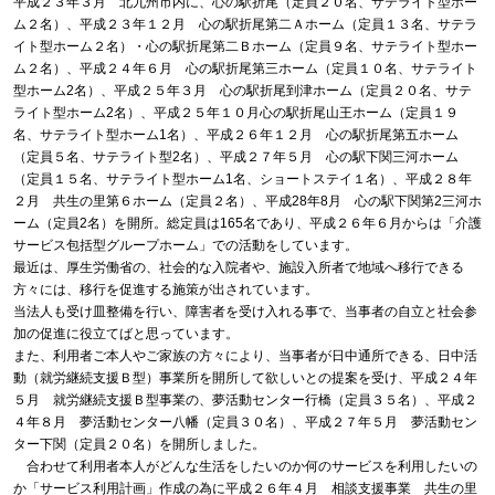
平成２３年３月 北九州市内に、心の駅折尾（定員２０名、サテライト型ホー
ム２名）、平成２３年１２月 心の駅折尾第二Ａホーム（定員１３名、サテラ
イト型ホーム２名）・心の駅折尾第二Ｂホーム（定員９名、サテライト型ホー
ム２名）、平成２４年６月 心の駅折尾第三ホーム（定員１０名、サテライト
型ホーム2名）、平成２５年３月 心の駅折尾到津ホーム（定員２０名、サテ
ライト型ホーム2名）、平成２５年１０月心の駅折尾山王ホーム（定員１９
名、サテライト型ホーム1名）、平成２６年１２月 心の駅折尾第五ホーム
（定員５名、サテライト型2名）、平成２７年５月 心の駅下関三河ホーム
（定員１５名、サテライト型ホーム1名、ショートステイ１名）、平成２８年
２月 共生の里第６ホーム（定員２名）、平成28年8月 心の駅下関第2三河ホ
ーム（定員2名）を開所。総定員は165名であり、平成２６年６月からは「介護
サービス包括型グループホーム」での活動をしています。
最近は、厚生労働省の、社会的な入院者や、施設入所者で地域へ移行できる
方々には、移行を促進する施策が出されています。
当法人も受け皿整備を行い、障害者を受け入れる事で、当事者の自立と社会参
加の促進に役立てばと思っています。
また、利用者ご本人やご家族の方々により、当事者が日中通所できる、日中活
動（就労継続支援Ｂ型）事業所を開所して欲しいとの提案を受け、平成２４年
５月 就労継続支援Ｂ型事業の、夢活動センター行橋（定員３５名）、平成２
４年８月 夢活動センター八幡（定員３０名）、平成２７年５月 夢活動セン
ター下関（定員２０名）を開所しました。
合わせて利用者本人がどんな生活をしたいのか何のサービスを利用したいの
か「サービス利用計画」作成の為に平成２６年４月 相談支援事業 共生の里