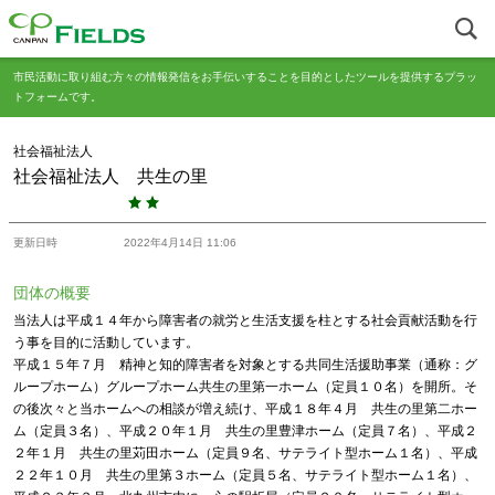
市民活動に取り組む方々の情報発信をお手伝いすることを目的としたツールを提供するプラッ
トフォームです。
社会福祉法人
社会福祉法人 共生の里
更新日時
2022年4月14日 11:06
団体の概要
当法人は平成１４年から障害者の就労と生活支援を柱とする社会貢献活動を行
う事を目的に活動しています。
平成１５年７月 精神と知的障害者を対象とする共同生活援助事業（通称：グ
ループホーム）グループホーム共生の里第一ホーム（定員１０名）を開所。そ
の後次々と当ホームへの相談が増え続け、平成１８年４月 共生の里第二ホー
ム（定員３名）、平成２０年１月 共生の里豊津ホーム（定員７名）、平成２
２年１月 共生の里苅田ホーム（定員９名、サテライト型ホーム１名）、平成
２２年１０月 共生の里第３ホーム（定員５名、サテライト型ホーム１名）、