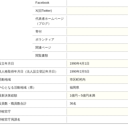
Facebook
X(旧Twitter)
代表者ホームページ
（ブログ）
寄付
ボランティア
関連ページ
閲覧書類
設立年月日
1990年4月1日
法人格取得年月日（法人設立登記年月日）
1990年2月5日
活動地域
市区町村内
中心となる活動地域（県）
福岡県
最新決算総額
1億円～5億円未満
役員数・職員数合計
36名
所轄官庁
所轄官庁局課名