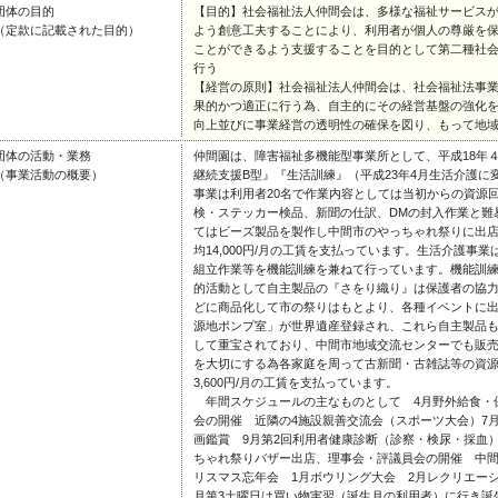
団体の目的
【目的】社会福祉法人仲間会は、多様な福祉サービス
（定款に記載された目的）
よう創意工夫することにより、利用者が個人の尊厳を
ことができるよう支援することを目的として第二種社
行う
【経営の原則】社会福祉法人仲間会は、社会福祉法事
果的かつ適正に行う為、自主的にその経営基盤の強化
向上並びに事業経営の透明性の確保を図り、もって地
団体の活動・業務
仲間園は、障害福祉多機能型事業所として、平成18年
（事業活動の概要）
継続支援B型』『生活訓練』（平成23年4月生活介護
事業は利用者20名で作業内容としては当初からの資源
検・ステッカー検品、新聞の仕訳、DMの封入作業と難
てはビーズ製品を製作し中間市のやっちゃれ祭りに出
均14,000円/月の工賃を支払っています。生活介護事
組立作業等を機能訓練を兼ねて行っています。機能訓
的活動として自主製品の『さをり織り』は保護者の協
どに商品化して市の祭りはもとより、各種イベントに
源地ポンプ室」が世界遺産登録され、これら自主製品
して重宝されており、中間市地域交流センターでも販
を大切にする為各家庭を周って古新聞・古雑誌等の資
3,600円/月の工賃を支払っています。
年間スケジュールの主なものとして 4月野外給食・
会の開催 近隣の4施設親善交流会（スポーツ大会）7
画鑑賞 9月第2回利用者健康診断（診察・検尿・採血
ちゃれ祭りバザー出店、理事会・評議員会の開催 中間
リスマス忘年会 1月ボウリング大会 2月レクリエー
月第3土曜日は買い物実習（誕生月の利用者）に行き誕