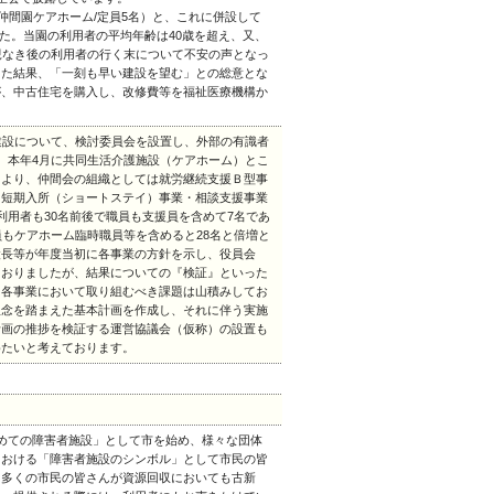
仲間園ケアホーム/定員5名）と、これに併設して
た。当園の利用者の平均年齢は40歳を超え、又、
親なき後の利用者の行く末について不安の声となっ
した結果、「一刻も早い建設を望む」との総意とな
が、中古住宅を購入し、改修費等を福祉医療機構か
建設について、検討委員会を設置し、外部の有識者
、本年4月に共同生活介護施設（ケアホーム）とこ
により、仲間会の組織としては就労継続支援Ｂ型事
・短期入所（ショートステイ）事業・相談支援事業
利用者も30名前後で職員も支援員を含めて7名であ
員もケアホーム臨時職員等を含めると28名と倍増と
設長等が年度当初に各事業の方針を示し、役員会
ておりましたが、結果についての『検証』といった
、各事業において取り組むべき課題は山積みしてお
理念を踏まえた基本計画を作成し、それに伴う実施
計画の推捗を検証する運営協議会（仮称）の設置も
めたいと考えております。
めての障害者施設」として市を始め、様々な団体
における「障害者施設のシンボル」として市民の皆
も多くの市民の皆さんが資源回収においても古新