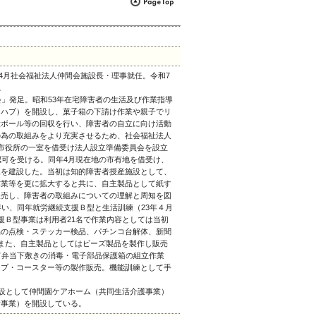
年4月社会福祉法人仲間会施設長・理事就任。令和7
。
」発足。昭和53年在宅障害者の生活及び作業指導
レハブ）を開設し、菓子箱の下請け作業や親子でリ
段ボール等の回収を行い、障害者の自立に向け活動
の為の取組みをより充実させるため、社会福祉法人
市役所の一室を借受け法人設立準備委員会を設立
認可を受ける。同年4月現在地の市有地を借受け、
棟を建設した。当初は知的障害者授産施設として、
作業等を更に拡大すると共に、自主製品として紙す
販売し、障害者の取組みについての理解と周知を図
伴い、同年就労継続支援Ｂ型と生活訓練（23年４月
援Ｂ型事業は利用者21名で作業内容としては当初
品の点検・ステッカー検品、パチンコ台解体、新聞
また、自主製品としてはビーズ製品を製作し販売
て弁当下敷きの消毒・電子部品保護箱の組立作業
ップ・コースター等の製作販売。機能訓練として手
施設として仲間園ケアホーム（共同生活介護事業）
所事業）を開設している。