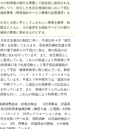
がその利用者の移行を尊重して総合的に提供される
保持しつつ、自立した生活を地域社会において営む
会福祉事業（障害福祉サービス事業の設置運営）を
業の主たる担い手としてふさわしい事業を確実、効
を図るとともに、その提供する福祉サービスの質の
域福祉の推進に努めるものとする。
４月自立支援法の制定に伴い、平成21年４月『就労
に変更）を設置しております。現在就労継続支援Ｂ型
回収や菓子箱折りの下請けに加え、車の部品の点
易度に合わせ行っています。また、自主製品とし
店し販売している。これらの収益により利用者に平
業は利用者17名で生産活動として電子部品保護箱の
練として手話・健康体操等に取り組んでいる。創造
力を得ながら、バッグ・ストラップ・コースターな
出店しています。平成２７年中間市では「遠賀川水
も「中間ブランド」に認定され視察団への記念品と
売を行っています。また、地域の方々とのふれあい
源回収も行い、これらの収益により利用者に平均
保護者懇談会・給食試食会 6月理事会、評議員
月第1回利用者健康診断（胸部Ｘ線・心電図）8月映
）・バスハイク 10月レクリエーション大会、やっ
市文化祭バザー出店、消防訓練 12月歯科検診ク
ション 3月 理事会・評議員会の開催。その他毎
生会で披露しています。