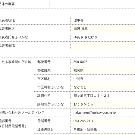
団体の概要
代表者役職
理事長
代表者氏名
湯淺 貞幸
代表者氏名ふりがな
ゆあさ さだゆき
代表者兼職
主たる事業所の所在地
郵便番号
809-0023
都道府県
福岡県
市区町村
中間市
市区町村ふりがな
なかまし
詳細住所
扇ヶ浦三丁目１３－２３
詳細住所ふりがな
おうぎがうら
お問い合わせ用メールアドレス
nakamaen@galaxy.ocn.ne.jp
電話番号
電話番号
093-245-2111
（公開用電話番号）
連絡先区分
事務所・勤務先