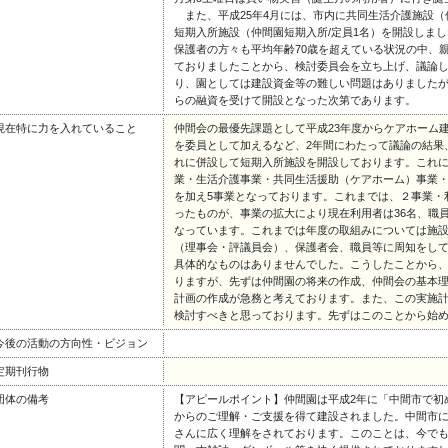
また、平成25年4月には、市内に共同生活介護施設（
短期入所施設（仲間園短期入所/定員1名）を開設しまし
保護者の方々も平均年齢70歳を超えている状況の中、
ておりましたことから、検討委員会を立ち上げ、議論
り、園としては建設資金等の難しい問題はありました
らの融資を受けて開設となった次第であります。
現在特に力を入れていること
仲間会の最優先課題として平成23年度からケアホーム
を委員として加えるなど、2年間にわたって議論の結果
れに併設して短期入所施設を開設しております。これ
業・生活介護事業・共同生活援助（ケアホーム）事業
を加え5事業となっております。これまでは、２事業・
ったものが、事業の拡大により現在利用者は36名、職
なっています。これまでは年度の取組みについては施
（理事会・評議員会）、保護者会、職員等に周知をし
具体的なものはありませんでした。こうしたことから
りますが、先ずは仲間園の将来の作成、仲間会の基本
計画の作成が急務と考えております。また、この実施
検討すべきと思っております。先ずはこのことから始
今後の活動の方向性・ビジョン
定期刊行物
団体の備考
【アピールポイント】仲間園は平成2年に「中間市で初
からのご理解・ご支援を得て建設されました。中間市
さんに広く理解をされております。このことは、今で