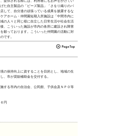
し、提供される際には、利用者にもお声をかけてい
上げた自主製品の「ビーズ製品」「さをり織りのバ
出店して、自分達の頑張っている成果を披露するな
園ケアホーム・仲間園短期入所施設は「中間市内に
地域の人々と同じ様に自立した日常生活や社会生活
今後、こういった施設が市内の各所に建設され障害
とを願っております。こういった仲間園の活動に対
ものです。
環境の保持向上に資することを目的とし、地域の生
対し、市が奨励補助金を交付する。
実施する市内の自治会、公民館、子供会及ＮＰＯ等
 ６円