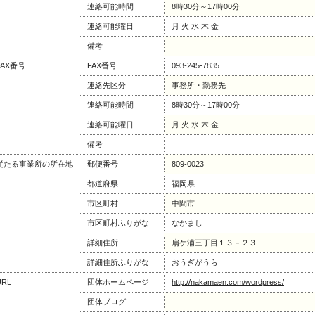
連絡可能時間
8時30分～17時00分
連絡可能曜日
月 火 水 木 金
備考
FAX番号
FAX番号
093-245-7835
連絡先区分
事務所・勤務先
連絡可能時間
8時30分～17時00分
連絡可能曜日
月 火 水 木 金
備考
従たる事業所の所在地
郵便番号
809-0023
都道府県
福岡県
市区町村
中間市
市区町村ふりがな
なかまし
詳細住所
扇ケ浦三丁目１３－２３
詳細住所ふりがな
おうぎがうら
URL
団体ホームページ
http://nakamaen.com/wordpress/
団体ブログ