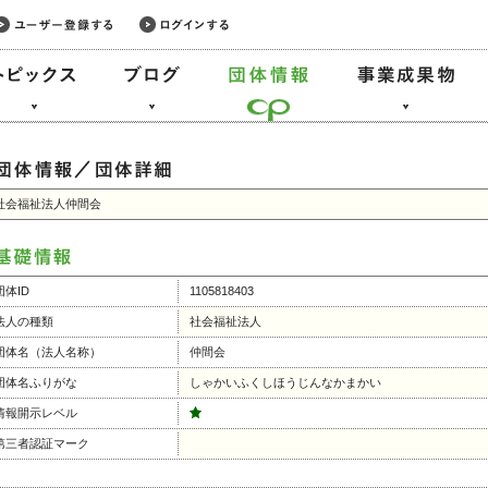
社会福祉法人仲間会
団体ID
1105818403
法人の種類
社会福祉法人
団体名（法人名称）
仲間会
団体名ふりがな
しゃかいふくしほうじんなかまかい
情報開示レベル
第三者認証マーク