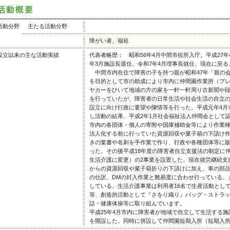
活動分野
主たる活動分野
障がい者、福祉
設立以来の主な活動実績
代表者略歴： 昭和56年4月中間市役所入庁。平成27
年3月施設長退任。令和7年4月理事長就任、現在に至る
中間市内在住で障害の子を持つ親が昭和47年「親の会
を目的として市の助成により市内に仲間園作業所（プ
ヤカーをひいて地域の方の家を一軒一軒周り古新聞や
を行っていたが、障害者の日常生活や社会生活の自立
設立に向け行政に要望や陳情等を行った。平成元年4月
し活動の結果、平成2年1月社会福祉法人仲間会として
市内の各団体・個人の寄附や国庫補助金等により作業
法人化する前に行っていた資源回収や菓子箱の下請け
きの葉書や名刺を手作業で作り、行政や各種団体等に
った。その後平成18年度の障害者自立支援法の制定に
生活介護に変更）の2事業を設置した。現在就労継続支
からの資源回収や菓子箱折りの下請けに加え、車の部
の仕訳、DMの封入作業と難易度に合わせ行っている。
している。生活介護事業は利用者16名で生産活動とし
等、創造的活動として『さをり織り』バッグ・ストラ
話・健康体操等に取り組んでいます。
平成25年4月市内に障害者が地域で自立して生活する
を開設した。同時に併設して仲間園短期入所（短期入