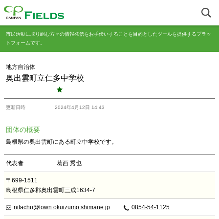
市民活動に取り組む方々の情報発信をお手伝いすることを目的としたツールを提供するプラッ
トフォームです。
地方自治体
奥出雲町立仁多中学校
更新日時
2024年4月12日 14:43
団体の概要
島根県の奥出雲町にある町立中学校です。
代表者
葛西 秀也
〒699-1511
島根県仁多郡奥出雲町三成1634-7
nitachu@town.okuizumo.shimane.jp
0854-54-1125