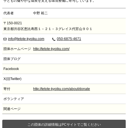
子どもの健やかな成長を支える環境整備に寄与しています。
代表者
中野 裕二
〒150-0021
東京都渋谷区恵比寿西１－２１－３グレイス代官山９０１
info@tetote-kyoiku.com
050-6875-4671
団体ホームページ
http://tetote-kyoiku.com/
団体ブログ
Facebook
X(旧Twitter)
寄付
http://tetote-kyoiku.com/about/donate
ボランティア
関連ページ
この団体の詳細情報はPCサイトでご覧ください