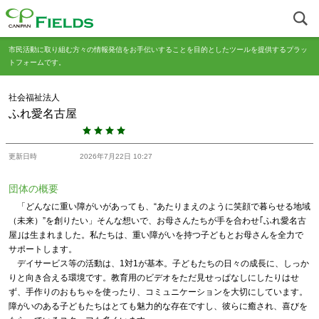
市民活動に取り組む方々の情報発信をお手伝いすることを目的としたツールを提供するプラッ
トフォームです。
社会福祉法人
ふれ愛名古屋
更新日時
2026年7月22日 10:27
団体の概要
「どんなに重い障がいがあっても、“あたりまえのように笑顔で暮らせる地域
（未来）”を創りたい」そんな想いで、お母さんたちが手を合わせ｢ふれ愛名古
屋｣は生まれました。私たちは、重い障がいを持つ子どもとお母さんを全力で
サポートします。
デイサービス等の活動は、1対1が基本。子どもたちの日々の成長に、しっか
りと向き合える環境です。教育用のビデオをただ見せっぱなしにしたりはせ
ず、手作りのおもちゃを使ったり、コミュニケーションを大切にしています。
障がいのある子どもたちはとても魅力的な存在ですし、彼らに癒され、喜びを