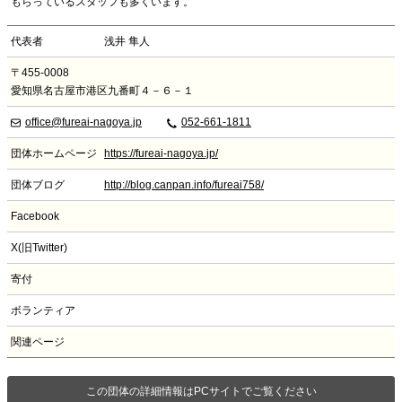
もらっているスタッフも多くいます。
代表者
浅井 隼人
〒455-0008
愛知県名古屋市港区九番町４－６－１
office@fureai-nagoya.jp
052-661-1811
団体ホームページ
https://fureai-nagoya.jp/
団体ブログ
http://blog.canpan.info/fureai758/
Facebook
X(旧Twitter)
寄付
ボランティア
関連ページ
この団体の詳細情報はPCサイトでご覧ください