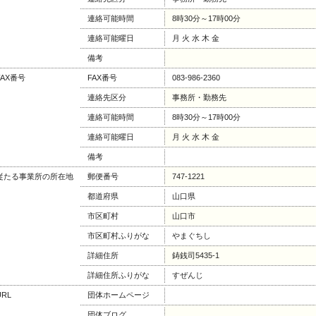
連絡可能時間
8時30分～17時00分
連絡可能曜日
月 火 水 木 金
備考
FAX番号
FAX番号
083-986-2360
連絡先区分
事務所・勤務先
連絡可能時間
8時30分～17時00分
連絡可能曜日
月 火 水 木 金
備考
従たる事業所の所在地
郵便番号
747-1221
都道府県
山口県
市区町村
山口市
市区町村ふりがな
やまぐちし
詳細住所
鋳銭司5435-1
詳細住所ふりがな
すぜんじ
URL
団体ホームページ
団体ブログ