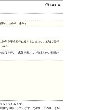
心理学、社会学、史学）
50年を平成30年に迎えるに当たり、地域で実行
とします。
辺の整備を行い、広報事業および地域内外の顕彰の
立てをしていきます。
に制作をお願いしています。その後、その冊子を配