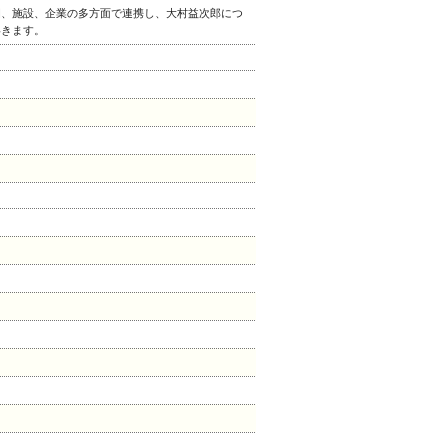
園、施設、企業の多方面で連携し、大村益次郎につ
いきます。