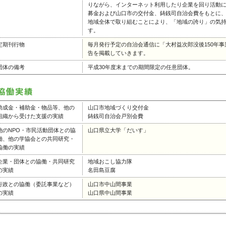
りながら、インターネット利用したり企業を回り活動
募金および山口市の交付金、鋳銭司自治会費をもとに、
地域全体で取り組むことにより、「地域の誇り」の気持
す。
定期刊行物
毎月発行予定の自治会通信に「大村益次郎没後150年
告を掲載していきます。
団体の備考
平成30年度末までの期間限定の任意団体。
助成金・補助金・物品等、他の
山口市地域づくり交付金
組織から受けた支援の実績
鋳銭司自治会戸別会費
他のNPO・市民活動団体との協
山口県立大学「だいす」
働、他の学協会との共同研究・
協働の実績
企業・団体との協働・共同研究
地域おこし協力隊
の実績
名田島豆腐
行政との協働（委託事業など）
山口市中山間事業
の実績
山口県中山間事業