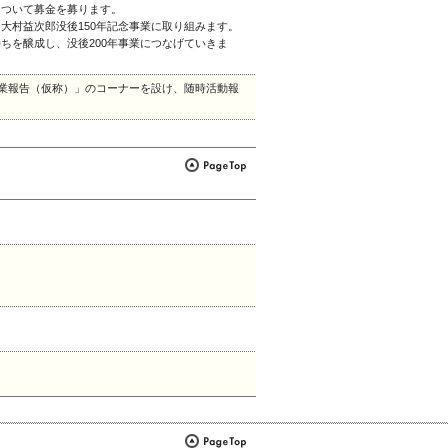
について募金を募ります。
大村益次郎没後150年記念事業に取り組みます。
ちを醸成し、没後200年事業につなげていきま
事業報告（仮称）」のコーナーを設け、随時活動報