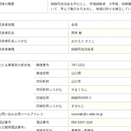
団体の概要
鋳銭司自治会を中心とし、学識経験者、小学校、幼稚
いて、学んで魅力を引き出し、地域の誇りを確立して
代表者役職
会長
代表者氏名
岡本 敏
代表者氏名ふりがな
おかもと さとし
代表者兼職
鋳銭司自治会長
主たる事業所の所在地
郵便番号
747-1221
都道府県
山口県
市区町村
山口市
市区町村ふりがな
やまぐちし
詳細住所
鋳銭司5435-1
詳細住所ふりがな
すぜんじ
お問い合わせ用メールアドレス
suzenjik@c-able.ne.jp
電話番号
電話番号
050-5207-1118
（公開用電話番号）
連絡先区分
事務所・勤務先