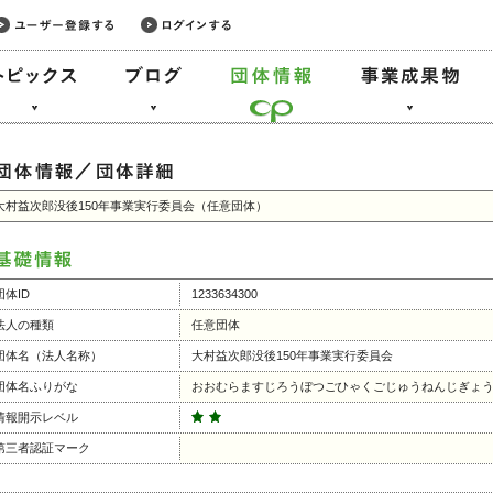
大村益次郎没後150年事業実行委員会（任意団体）
団体ID
1233634300
法人の種類
任意団体
団体名（法人名称）
大村益次郎没後150年事業実行委員会
団体名ふりがな
おおむらますじろうぼつごひゃくごじゅうねんじぎょ
情報開示レベル
第三者認証マーク