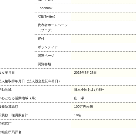
Facebook
X(旧Twitter)
代表者ホームページ
（ブログ）
寄付
ボランティア
関連ページ
閲覧書類
設立年月日
2015年8月28日
法人格取得年月日（法人設立登記年月日）
活動地域
日本全国および海外
中心となる活動地域（県）
山口県
最新決算総額
100万円未満
役員数・職員数合計
18名
所轄官庁
所轄官庁局課名