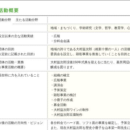
活動分野
主たる活動分野
地域・まちづくり、学術研究（文学、哲学、教育学、
設立以来の主な活動実績
・広報
・分科会会議
団体の目的
地域の誇りである大村益次郎（維新十傑の一人）の没後1
（定款に記載された目的）
委員会を設立し、顕彰事業を推進していくことを目的
団体の活動・業務
大村益次郎没後150年式典を迎えるに当たり、墓所周
（事業活動の概要）
醸成を図ります。
現在特に力を入れていること
・組織の確立
・広報事業
・講演会
・予算策定
・顕彰事業の検討
・小冊子の作成
・募金活動
・大村益次郎ワインの制作
・大村益次郎豆腐制作
今後の活動の方向性・ビジョン
各分科会でハード面、ソフト面の事業を確定し、予算
また、現在大村益次郎を歴史小冊子を山本栄一郎先生